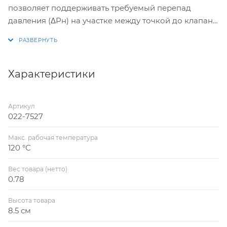
позволяет поддерживать требуемый перепад
давления (ΔPн) на участке между точкой до клапана
и точкой подключения импульсной трубки (в
комплект каждого клапана входит импульсная
трубка, которая служит для подключения к
симметричному подающему участку системы), тем
Характеристики
самым ограничивая расход рабочей среды через
регулируемый участок.
Артикул
022-7527
Макс. рабочая температура
120 °С
Вес товара (нетто)
0.78
Высота товара
8.5 см