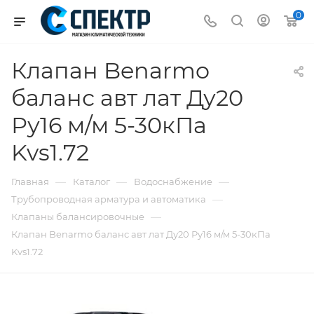
0
Клапан Benarmo
баланс авт лат Ду20
Ру16 м/м 5-30кПа
Kvs1.72
—
—
—
Главная
Каталог
Водоснабжение
—
Трубопроводная арматура и автоматика
—
Клапаны балансировочные
Клапан Benarmo баланс авт лат Ду20 Ру16 м/м 5-30кПа
Kvs1.72