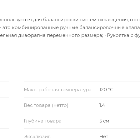
используются для балансировки систем охлаждения, ото
1 - это комбинированные ручные балансировочные клап
ельная диафрагма переменного размера; • Рукоятка с ф
на, читаемая под любым углом; • Оцифрованная шкала с
ерения. * Клапан BL.221 поставляется с установленными
яется со съемными заглушками на измерительных порта
льно). Клапан поставляется с внутренней резьбой. Ручн
амых различных отраслях: отопление, охлаждение,
быми неагрессивными средами. Не относится к промышл
Макс. рабочая температура
120 °С
отраслях промышленности по своим техническим парам
Вес товара (нетто)
1.4
Глубина товара
5 см
Эксклюзив
Нет