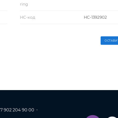
ring
НС-код
НС-1392902
ОСТАВИ
+7 902 204 90 00