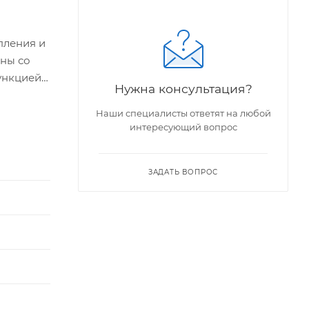
пления и
аны со
ункцией
Нужна консультация?
Наши специалисты ответят на любой
интересующий вопрос
х
ые
ЗАДАТЬ ВОПРОС
енной
етрам,