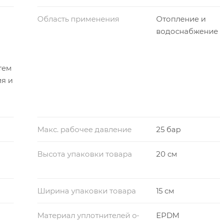
Область применения
Отопление и
I
водоснабжение
тем
я и
Макс. рабочее давление
25 бар
Высота упаковки товара
20 см
Ширина упаковки товара
15 см
Материал уплотнителей o-
EPDM