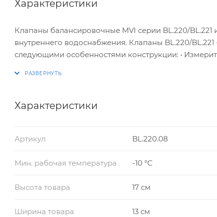
Характеристики
Клапаны балансировочные MVI серии BL.220/BL.221 
внутреннего водоснабжения. Клапаны BL.220/BL.22
следующими особенностями конструкции: • Измерит
перекрытия; • Индикаторная шкала установок клапа
функцией защиты настройки; • Высокая точность изм
измерительными ниппелями; клапан BL.220 поставл
(ниппели можно приобрести и установить дополните
Характеристики
балансировочные клапаны могут использоваться в с
водоснабжение, санитарные системы, а также с лю
Артикул
BL.220.08
трубопроводной арматуре для работы в различных 
характеристикам и по назначению.
Мин. рабочая температура
-10 °С
Высота товара
17 см
Ширина товара
13 см