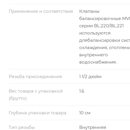
Применение и соответствие
Клапаны
балансировочные MV
серии BL.220/BL.221
используются
длябалансировки сис
охлаждения, отоплени
внутреннего
водоснабжения.
Резьба присоединения
1 1/2 дюйм
Вес товара с упаковкой
1.6
(брутто)
Глубина упаковки товара
10 см
Тип резьбы
Внутренняя