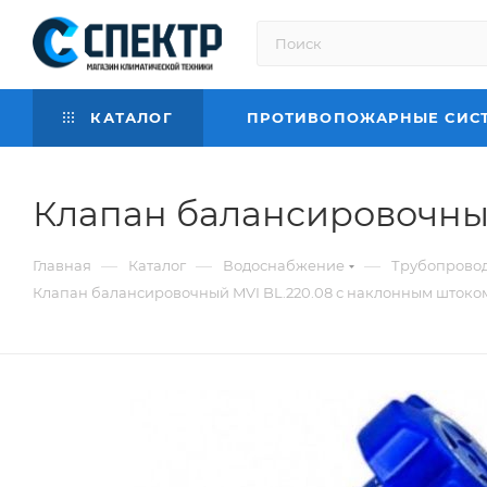
КАТАЛОГ
ПРОТИВОПОЖАРНЫЕ СИС
Клапан балансировочный 
—
—
—
Главная
Каталог
Водоснабжение
Трубопровод
Клапан балансировочный MVI BL.220.08 с наклонным штоком Д