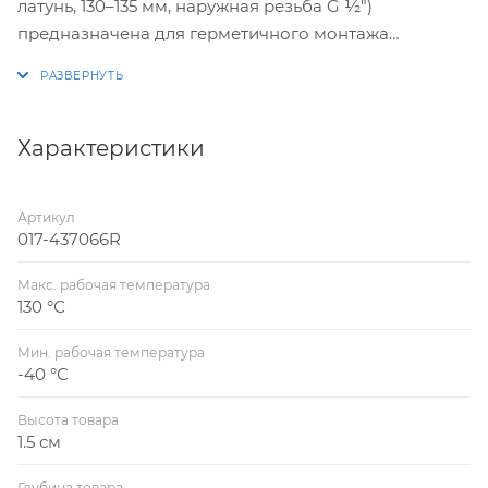
латунь, 130–135 мм, наружная резьба G ½")
предназначена для герметичного монтажа
термобаллонов реле температуры серии Ридан KP
(например, KP71R, KP80R) в трубопроводы и
резервуары.
Характеристики
Артикул
017-437066R
Макс. рабочая температура
130 °С
Мин. рабочая температура
-40 °С
Высота товара
1.5 см
Глубина товара