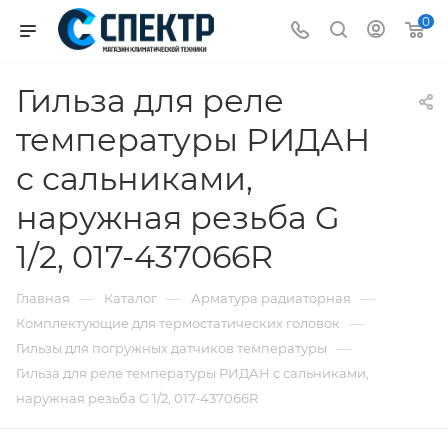
0
Гильза для реле
температуры РИДАН
с сальниками,
наружная резьба G
1/2, 017-437066R
—
—
—
Главная
Каталог
Арматура радиаторная
—
Комплектующие для термостатических головок
—
Гильзы для погружных датчиков температуры
Гильза для реле температуры РИДАН с сальниками,
наружная резьба G 1/2, 017-437066R