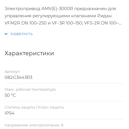
Электропривод AMV(E)-3000R предназначен для
управления регулирующими клапанами Ридан
VFM2R DN 100–250 и VF-3R 100–150; VFS-2R DN 100–
200, VF-2R DN 100–200. Управление приводом Ридан
AMV-3000R осуществляется по импульсному сигналу
от электронных регуляторов Ридан типа ECL3R/4R
или подобных. Привод AME-3000R управляется по
Характеристики
аналоговому сигналу от контроллера, который
поддерживает такой тип управления..
Артикул
082G3443R3
Макс. рабочая температура
50 °С
Степень защиты / Класс защиты
IP54
Напряжение электропитания, В