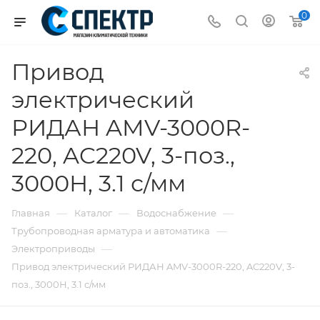
0
Привод
электрический
РИДАН AMV-3000R-
220, AC220V, 3-поз.,
3000Н, 3.1 с/мм
—
—
—
Главная
Каталог
Водоснабжение
—
Трубопроводная арматура и автоматика
—
Электроприводы
Привод электрический РИДАН AMV-3000R-220, AC220V, 3-
поз., 3000Н, 3.1 с/мм