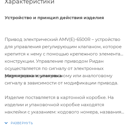
Характеристики
Устройство и принцип действия изделия
Привод электрический AMV(E)-6500R – устройство
для управления регулирующим клапаном, которое
крепится к нему с помощью крепежного элемента
конструкции. Управление приводом Ридан
осуществляется по сигналу от электронных
Маркировка и упаковка
регуляторов по импульсному или аналоговому
сигналу в зависимости от модификации привода.
Изделие поставляется в картонной коробке. На
изделии и упаковочной коробке находятся
наклейки с указанием: кодового номера, названия
привода, питающего напряжения, частоты тока,
потребляемой мощности, даты изготовления в