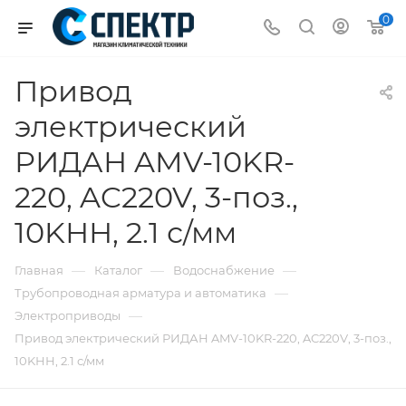
0
Привод
электрический
РИДАН AMV-10KR-
220, AC220V, 3-поз.,
10KНН, 2.1 с/мм
—
—
—
Главная
Каталог
Водоснабжение
—
Трубопроводная арматура и автоматика
—
Электроприводы
Привод электрический РИДАН AMV-10KR-220, AC220V, 3-поз.,
10KНН, 2.1 с/мм