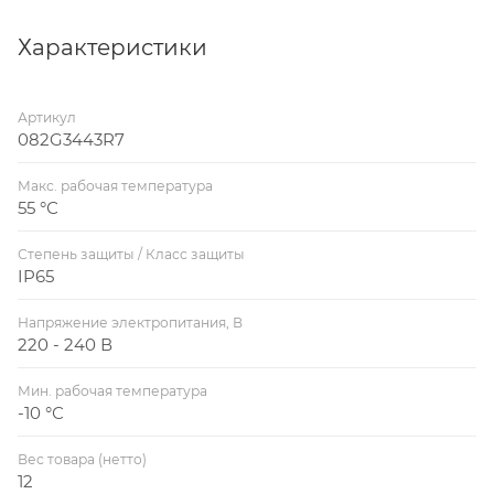
формате нн/гг, развиваемого усилия, IP привода,
времени перемещения штока на 1мм.
Характеристики
Артикул
082G3443R7
Макс. рабочая температура
55 °С
Степень защиты / Класс защиты
IP65
Напряжение электропитания, В
220 - 240 В
Мин. рабочая температура
-10 °С
Вес товара (нетто)
12