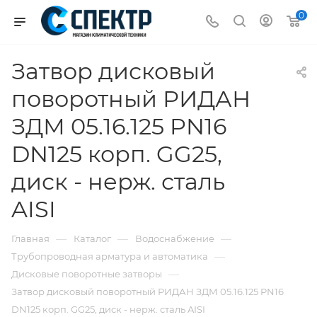
0
Затвор дисковый
поворотный РИДАН
ЗДМ 05.16.125 PN16
DN125 корп. GG25,
диск - нерж. сталь
AISI
—
—
—
Главная
Каталог
Водоснабжение
—
Трубопроводная арматура и автоматика
—
Дисковые поворотные затворы
Затвор дисковый поворотный РИДАН ЗДМ 05.16.125 PN16
DN125 корп. GG25, диск - нерж. сталь AISI