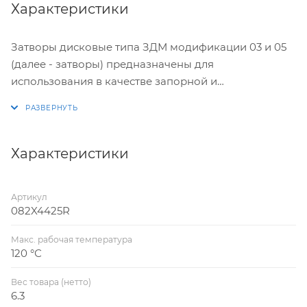
Характеристики
Затворы дисковые типа ЗДМ модификации 03 и 05
(далее - затворы) предназначены для
использования в качестве запорной и
регулирующей арматуры в различных
энергетических и технологических установках.
Затворы ЗДМ предназначены для использования в
системах водоснабжения, теплоснабжения,
Характеристики
холодоснабжения, вентиляции и
кондиционирования. Затвор ЗДМ не предназначен
Артикул
для использования в составе узлов управления
082X4425R
установок пожаротушения как пожарное запорное
устройство.
Макс. рабочая температура
120 °С
Вес товара (нетто)
6.3