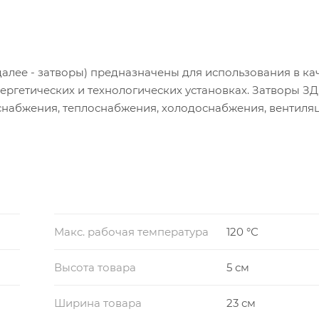
алее - затворы) предназначены для использования в ка
ргетических и технологических установках. Затворы З
снабжения, теплоснабжения, холодоснабжения, вентиля
я использования в составе узлов управления установо
Макс. рабочая температура
120 °С
Высота товара
5 см
Ширина товара
23 см