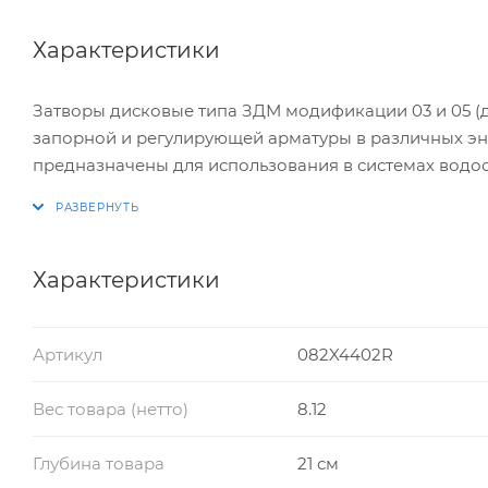
Характеристики
Затворы дисковые типа ЗДМ модификации 03 и 05 (д
запорной и регулирующей арматуры в различных эне
предназначены для использования в системах водо
кондиционирования. Затвор ЗДМ не предназначен дл
пожаротушения как пожарное запорное устройство.
Характеристики
Артикул
082X4402R
Вес товара (нетто)
8.12
Глубина товара
21 см