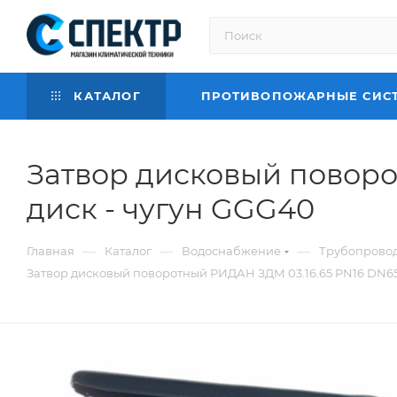
КАТАЛОГ
ПРОТИВОПОЖАРНЫЕ СИС
Затвор дисковый поворо
диск - чугун GGG40
—
—
—
Главная
Каталог
Водоснабжение
Трубопровод
Затвор дисковый поворотный РИДАН ЗДМ 03.16.65 PN16 DN65 