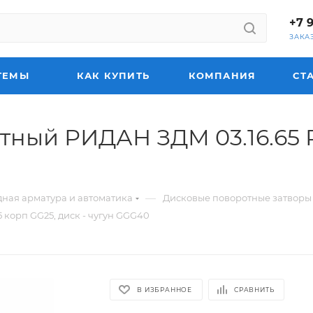
+7 
ЗАКА
ТЕМЫ
КАК КУПИТЬ
КОМПАНИЯ
СТ
тный РИДАН ЗДМ 03.16.65 
—
ная арматура и автоматика
Дисковые поворотные затворы
корп GG25, диск - чугун GGG40
В ИЗБРАННОЕ
СРАВНИТЬ