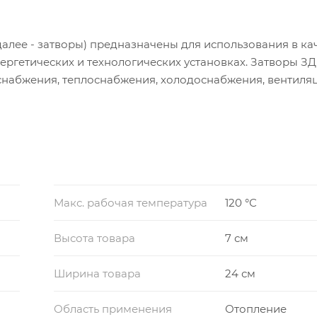
алее - затворы) предназначены для использования в ка
ргетических и технологических установках. Затворы З
снабжения, теплоснабжения, холодоснабжения, вентиля
я использования в составе узлов управления установо
Макс. рабочая температура
120 °С
Высота товара
7 см
Ширина товара
24 см
Область применения
Отопление