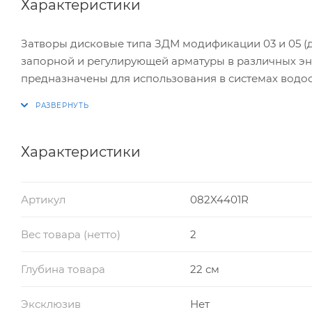
Характеристики
Затворы дисковые типа ЗДМ модификации 03 и 05 (д
запорной и регулирующей арматуры в различных эне
предназначены для использования в системах водо
кондиционирования. Затвор ЗДМ не предназначен дл
пожаротушения как пожарное запорное устройство.
Характеристики
Артикул
082X4401R
Вес товара (нетто)
2
Глубина товара
22 см
Эксклюзив
Нет